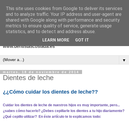
This site uses cookies from Google to deliver its services
Norama Dental 91 669 31
and to analyze traffic. Your IP address and user-agent are
shared with Google along with performance and security
24
metrics to ensure quality of service, generate usage
statistics, and to detect and address abuse.
Tu dentista de confianza en Coslada
LEARN MORE
GOT IT
www.dentistascoslada.es
▼
martes, 18 de noviembre de 2014
Dientes de leche
¿¿Cómo cuidar los dientes de leche??
Cuidar los dientes de leche de nuestros hijos es muy importante, pero...
¿sabes cómo hacerlo? ¿Debes cepillarle los dientes a tu hijo diariamente?
¿Qué cepillo utilizar? En éste artículo te lo explicamos todo: